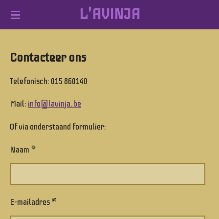
L'AVINJA
Ga
direct
naar
Contacteer ons
de
hoofdinhoud
Telefonisch: 015 860140
Mail:
info@lavinja.be
Of via onderstaand formulier:
Naam *
E-mailadres *