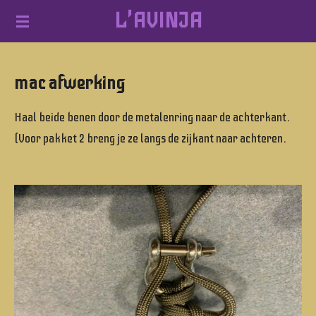
L'AVINJA
Ga
direct
naar
mac afwerking
de
hoofdinhoud
Haal beide benen door de metalenring naar de achterkant.
(Voor pakket 2 breng je ze langs de zijkant naar achteren.