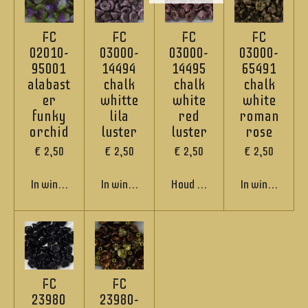
FC
FC
FC
FC
02010-
03000-
03000-
03000-
95001
14494
14495
65491
alabast
chalk
chalk
chalk
er
whitte
white
white
funky
lila
red
roman
orchid
luster
luster
rose
€ 2,50
€ 2,50
€ 2,50
€ 2,50
In winkelwagen
In winkelwagen
Houd mij op de hoogte
In winkelwage
FC
FC
23980
23980-