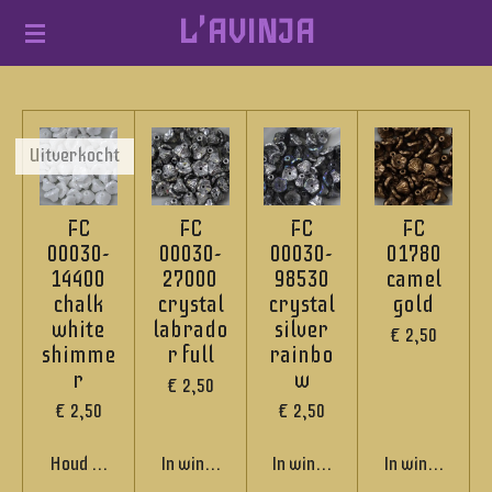
L'AVINJA
Ga
direct
naar
de
Uitverkocht
hoofdinhoud
FC
FC
FC
FC
00030-
00030-
00030-
01780
14400
27000
98530
camel
chalk
crystal
crystal
gold
white
labrado
silver
€ 2,50
shimme
r full
rainbo
r
w
€ 2,50
€ 2,50
€ 2,50
Houd mij op de hoogte
In winkelwagen
In winkelwagen
In winkelwage