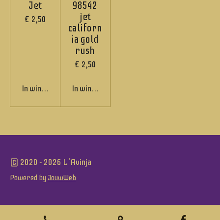
Jet
98542
jet
€ 2,50
californ
ia gold
rush
€ 2,50
In winkelwagen
In winkelwagen
© 2020 - 2026 L'Avinja
Powered by
JouwWeb