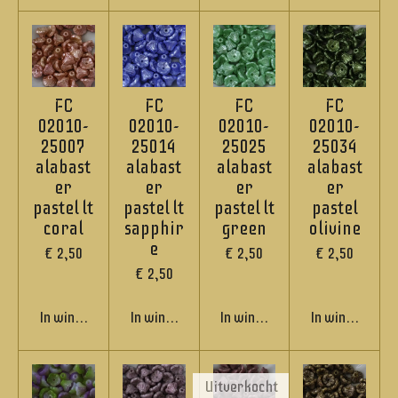
FC
FC
FC
FC
02010-
02010-
02010-
02010-
25007
25014
25025
25034
alabast
alabast
alabast
alabast
er
er
er
er
pastel lt
pastel lt
pastel lt
pastel
coral
sapphir
green
olivine
e
€ 2,50
€ 2,50
€ 2,50
€ 2,50
In winkelwagen
In winkelwagen
In winkelwagen
In winkelwage
Uitverkocht