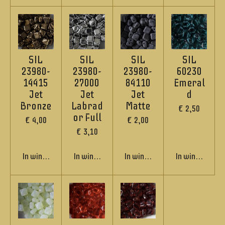
SIL
SIL
SIL
SIL
23980-
23980-
23980-
60230
14415
27000
84110
Emeral
Jet
Jet
Jet
d
Bronze
Labrad
Matte
€ 2,50
or Full
€ 4,00
€ 2,00
€ 3,10
In winkelwagen
In winkelwagen
In winkelwagen
In winkelwage