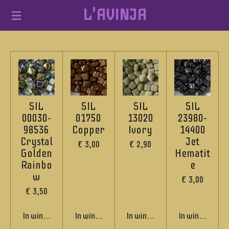
L'AVINJA
Ga
direct
naar
de
hoofdinhoud
SIL
SIL
SIL
SIL
00030-
01750
13020
23980-
98536
Copper
Ivory
14400
Crystal
Jet
€ 3,00
€ 2,90
Golden
Hematit
Rainbo
e
w
€ 3,00
€ 3,50
In winkelwagen
In winkelwagen
In winkelwagen
In winkelwage