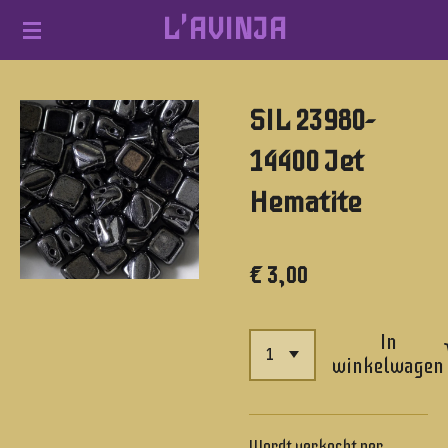
L'AVINJA
Ga
direct
naar
SIL 23980-
de
hoofdinhoud
14400 Jet
Hematite
€ 3,00
In
winkelwagen
Wordt verkocht per