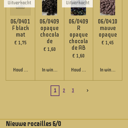
Uitverkocht
Uitverkocht
06/0401
06/0409
06/0409
06/0410
F black
opaque
R
mauve
mat
chocola
opaque
opaque
de
chocola
€ 1,75
€ 1,45
de AB
€ 1,60
€ 1,60
Houd mij op de hoogte
In winkelwagen
Houd mij op de hoogte
In winkelwage
1
2
3
Nieuwe rocailles 6/0