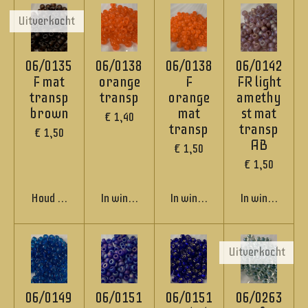
Uitverkocht
06/0135
06/0138
06/0138
06/0142
F mat
orange
F
FR light
transp
transp
orange
amethy
brown
mat
st mat
€ 1,40
transp
transp
€ 1,50
AB
€ 1,50
€ 1,50
Houd mij op de hoogte
In winkelwagen
In winkelwagen
In winkelwage
Uitverkocht
06/0149
06/0151
06/0151
06/0263