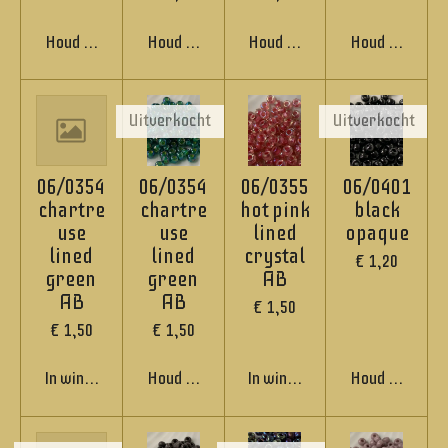
Houd mij op de hoogte
Houd mij op de hoogte
Houd mij op de hoogte
Houd mij op de
Uitverkocht
Uitverkocht
06/0354
06/0354
06/0355
06/0401
chartre
chartre
hot pink
black
use
use
lined
opaque
lined
lined
crystal
€ 1,20
green
green
AB
AB
AB
€ 1,50
€ 1,50
€ 1,50
In winkelwagen
Houd mij op de hoogte
In winkelwagen
Houd mij op de