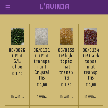
L'AVINJA
Ga
direct
naar
de
hoofdinhoud
06/0026
06/0131
06/0132
06/0134
F Mat
FR Mat
FR light
FR Dark
S/L
transpa
topaz
topaz
olive
rant
mat
mat
Crystal
transp
transp
€ 1,40
AB
AB
AB
€ 1,50
€ 1,50
€ 1,60
In winkelwagen
In winkelwagen
In winkelwagen
In winkelwage