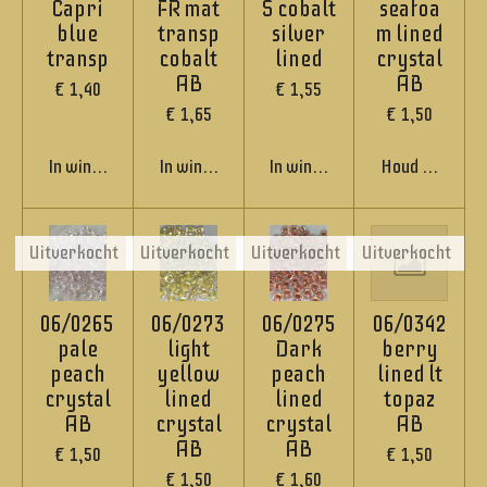
Capri
FR mat
S cobalt
seafoa
blue
transp
silver
m lined
transp
cobalt
lined
crystal
AB
AB
€ 1,40
€ 1,55
€ 1,65
€ 1,50
In winkelwagen
In winkelwagen
In winkelwagen
Houd mij op de
Uitverkocht
Uitverkocht
Uitverkocht
Uitverkocht
06/0265
06/0273
06/0275
06/0342
pale
light
Dark
berry
peach
yellow
peach
lined lt
crystal
lined
lined
topaz
AB
crystal
crystal
AB
AB
AB
€ 1,50
€ 1,50
€ 1,50
€ 1,60