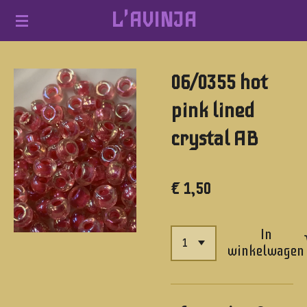
L'AVINJA
Ga
direct
naar
06/0355 hot
de
hoofdinhoud
pink lined
crystal AB
€ 1,50
In
winkelwagen