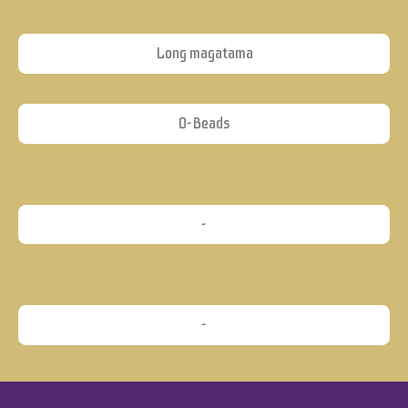
Long magatama
O-Beads
-
-