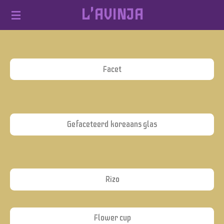
L'AVINJA
Ga
direct
naar
de
Facet
hoofdinhoud
Gefaceteerd koreaans glas
Rizo
Flower cup