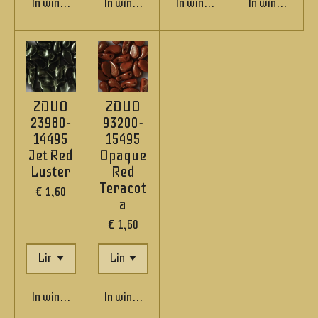
In winkelwagen
In winkelwagen
In winkelwagen
In winkelwage
ZDUO
ZDUO
23980-
93200-
14495
15495
Jet Red
Opaque
Luster
Red
Teracot
€ 1,60
a
€ 1,60
In winkelwagen
In winkelwagen