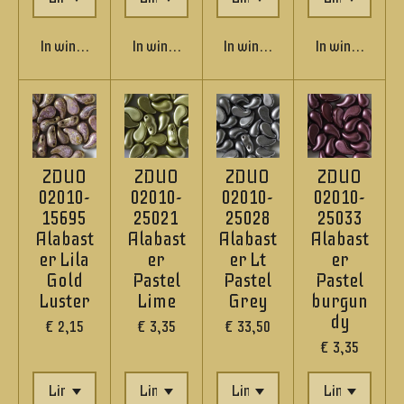
In winkelwagen
In winkelwagen
In winkelwagen
In winkelwage
ZDUO
ZDUO
ZDUO
ZDUO
02010-
02010-
02010-
02010-
15695
25021
25028
25033
Alabast
Alabast
Alabast
Alabast
er Lila
er
er Lt
er
Gold
Pastel
Pastel
Pastel
Luster
Lime
Grey
burgun
dy
€ 2,15
€ 3,35
€ 33,50
€ 3,35