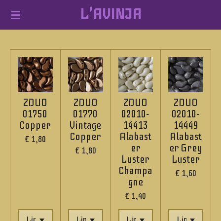
L'AVINJA
Ga
direct
naar
de
hoofdinhoud
ZDUO
ZDUO
ZDUO
ZDUO
01750
01770
02010-
02010-
Copper
Vintage
14413
14449
Copper
Alabast
Alabast
€ 1,80
er
er Grey
€ 1,80
Luster
Luster
Champa
€ 1,60
gne
€ 1,40