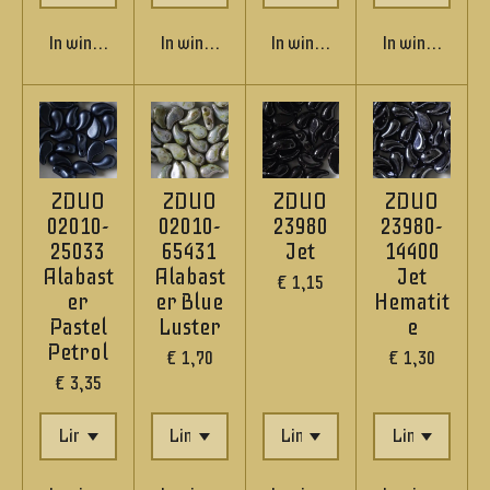
In winkelwagen
In winkelwagen
In winkelwagen
In winkelwage
ZDUO
ZDUO
ZDUO
ZDUO
02010-
02010-
23980
23980-
25033
65431
Jet
14400
Alabast
Alabast
Jet
€ 1,15
er
er Blue
Hematit
Pastel
Luster
e
Petrol
€ 1,70
€ 1,30
€ 3,35