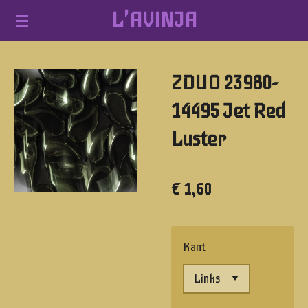
L'AVINJA
Ga
direct
naar
ZDUO 23980-
de
hoofdinhoud
14495 Jet Red
Luster
€ 1,60
Kant