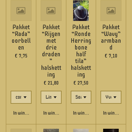
Pakket
Pakket
Pakket
Pakket
“Rada”
“Rijgen
“Ronde
“Wavy”
oorbell
met
Herring
armban
en
drie
bone
d
draden
half
€ 7,75
€ 7,10
”
tila”
halskett
halskett
ing
ing
€ 21,80
€ 27,50
In winkelwagen
In winkelwagen
In winkelwagen
In winkelwage