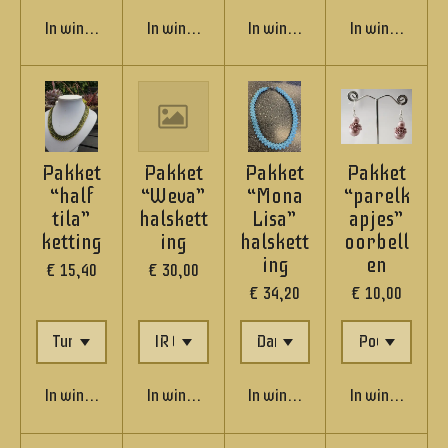
In winkelwagen
In winkelwagen
In winkelwagen
In winkelwage
Pakket
Pakket
Pakket
Pakket
“half
“Weva”
“Mona
“parelk
tila”
halskett
Lisa”
apjes”
ketting
ing
halskett
oorbell
ing
en
€ 15,40
€ 30,00
€ 34,20
€ 10,00
In winkelwagen
In winkelwagen
In winkelwagen
In winkelwage