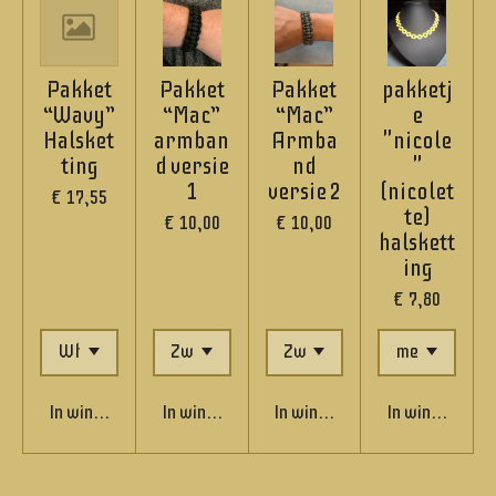
Pakket
Pakket
Pakket
pakketj
“Wavy”
“Mac”
“Mac”
e
Halsket
armban
Armba
"nicole
ting
d versie
nd
"
1
versie 2
(nicolet
€ 17,55
te)
€ 10,00
€ 10,00
halskett
ing
€ 7,80
In winkelwagen
In winkelwagen
In winkelwagen
In winkelwage