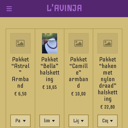
L'AVINJA
Ga
direct
naar
de
hoofdinhoud
Pakket
Pakket
Pakket
Pakket
“Astral
“Bella”
“Camill
“haken
”
halskett
e”
met
Armba
ing
armban
nylon
nd
d
draad”
€ 18,65
halskett
€ 6,50
€ 10,00
ing
€ 22,80