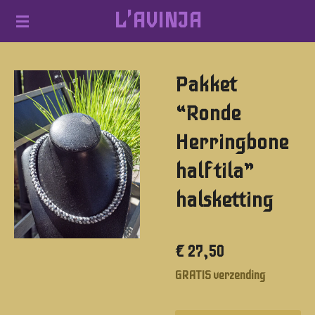
L'AVINJA
Ga
direct
naar
Pakket
de
hoofdinhoud
“Ronde
Herringbone
half tila”
halsketting
€ 27,50
GRATIS verzending