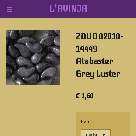
L'AVINJA
Ga
direct
naar
ZDUO 02010-
de
hoofdinhoud
14449
Alabaster
Grey Luster
€ 1,60
Kant