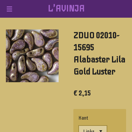
L'AVINJA
Ga
direct
naar
ZDUO 02010-
de
hoofdinhoud
15695
Alabaster Lila
Gold Luster
€ 2,15
Kant