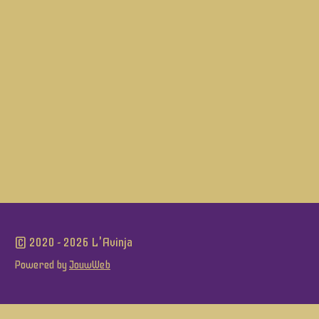
l
e
a
l
e
l
r
e
n
e
n
© 2020 - 2026 L'Avinja
Powered by
JouwWeb