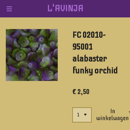
L'AVINJA
Ga
direct
naar
FC 02010-
de
hoofdinhoud
95001
alabaster
funky orchid
€ 2,50
In
winkelwagen