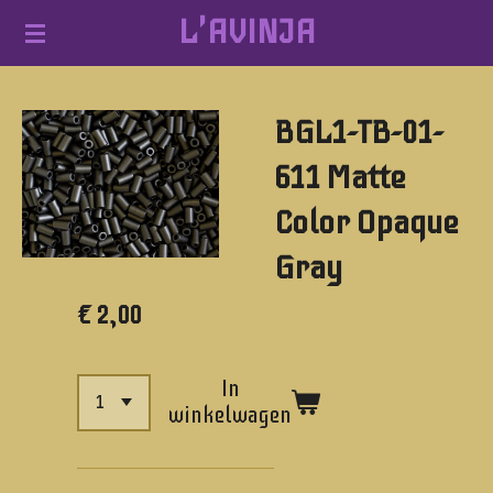
L'AVINJA
Ga
direct
naar
BGL1-TB-01-
de
hoofdinhoud
611 Matte
Color Opaque
Gray
€ 2,00
In
winkelwagen