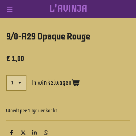
L'AVINJA
Ga
direct
naar
9/0-A29 Opaque Rouge
de
hoofdinhoud
€ 1,00
In winkelwagen
Wordt per 10gr verkocht.
D
D
S
D