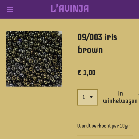
L'AVINJA
Ga
direct
naar
09/003 iris
de
hoofdinhoud
brown
€ 1,00
In
winkelwagen
Wordt verkocht per 10gr