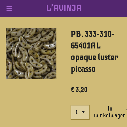
L'AVINJA
Ga
direct
naar
PB. 333-310-
de
hoofdinhoud
65401AL
opaque luster
picasso
€ 3,20
In
winkelwagen