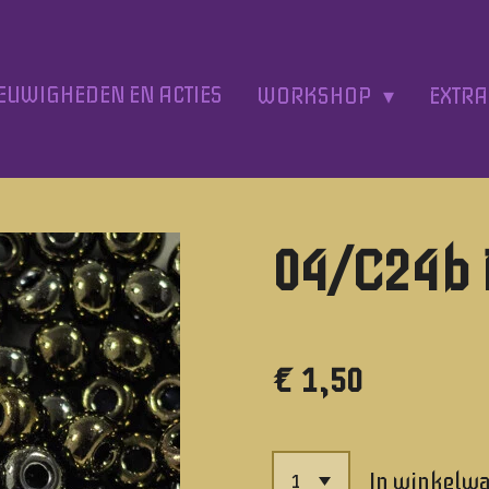
EUWIGHEDEN EN ACTIES
WORKSHOP
EXTR
04/C24b 
€ 1,50
In winkelw