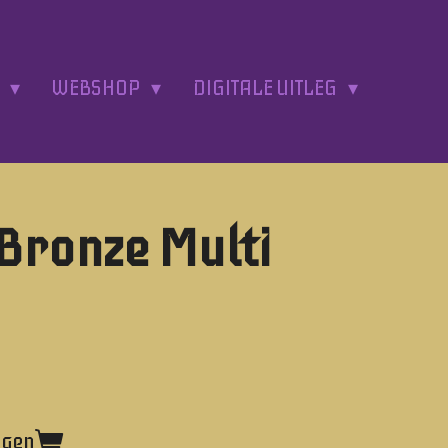
A
WEBSHOP
DIGITALE UITLEG
Bronze Multi
agen