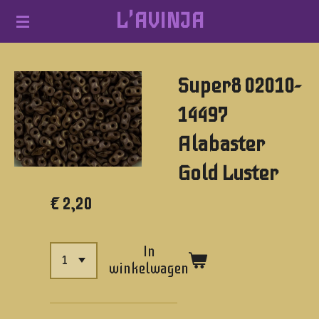
L'AVINJA
Ga
direct
naar
Super8 02010-
de
hoofdinhoud
14497
Alabaster
Gold Luster
€ 2,20
In
winkelwagen