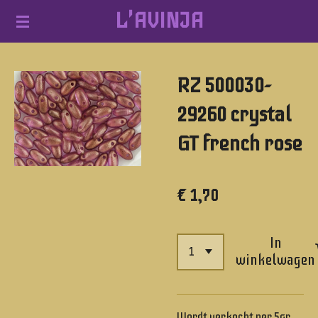
L'AVINJA
Ga
direct
naar
RZ 500030-
de
hoofdinhoud
29260 crystal
GT french rose
€ 1,70
In
winkelwagen
Wordt verkocht per 5gr