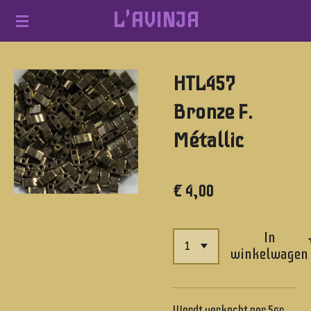
L'AVINJA
Ga
direct
naar
HTL457
de
hoofdinhoud
Bronze F.
Métallic
€ 4,00
In
winkelwagen
Wordt verkocht per 5gr