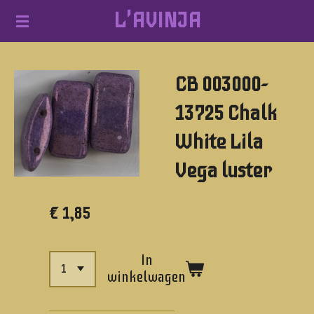
L'AVINJA
Ga
direct
naar
CB 003000-
de
hoofdinhoud
13725 Chalk
White Lila
Vega luster
€ 1,85
In
winkelwagen