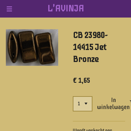
L'AVINJA
Ga
direct
naar
CB 23980-
de
hoofdinhoud
14415 Jet
Bronze
€ 1,65
In
winkelwagen
Wordt verkocht per