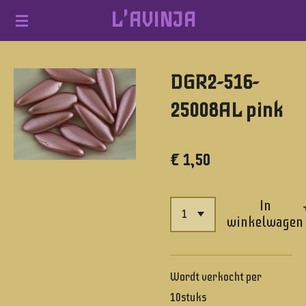
L'AVINJA
Ga
direct
naar
DGR2-516-
de
hoofdinhoud
25008AL pink
€ 1,50
In
winkelwagen
Wordt verkocht per
10stuks