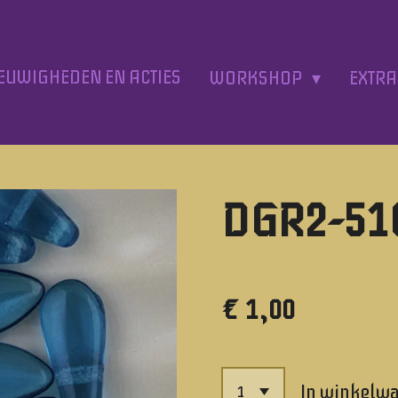
EUWIGHEDEN EN ACTIES
WORKSHOP
EXTR
DGR2-516
€ 1,00
In winkelw