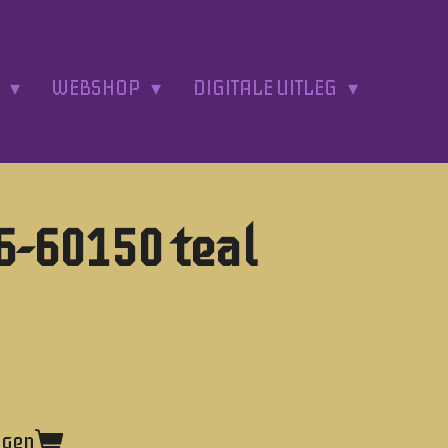
A
WEBSHOP
DIGITALE UITLEG
-60150 teal
agen