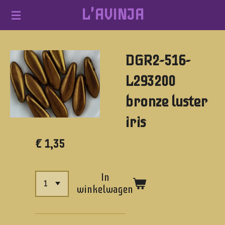
L'AVINJA
Ga
direct
naar
DGR2-516-
de
hoofdinhoud
L293200
bronze luster
iris
€ 1,35
In
winkelwagen