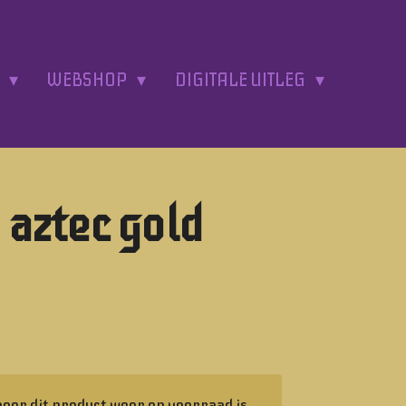
A
WEBSHOP
DIGITALE UITLEG
 aztec gold
eer dit product weer op voorraad is.