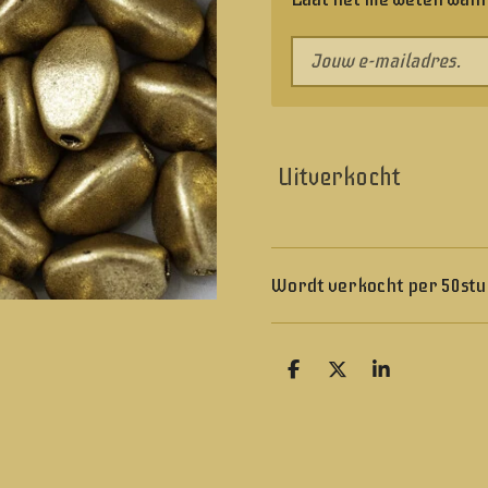
Uitverkocht
Wordt verkocht per 50stu
D
D
S
e
e
h
l
e
a
e
l
r
n
e