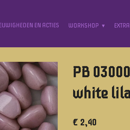
EUWIGHEDEN EN ACTIES
WORKSHOP
EXTR
PB 03000
white lil
€ 2,40