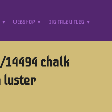
A
WEBSHOP
DIGITALE UITLEG
/14494 chalk
a luster