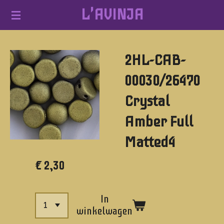
L'AVINJA
Ga
direct
naar
2HL-CAB-
de
hoofdinhoud
00030/26470
Crystal
Amber Full
Matted4
€ 2,30
In
winkelwagen