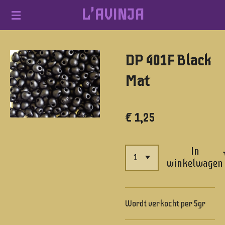
L'AVINJA
Ga
direct
naar
DP 401F Black
de
hoofdinhoud
Mat
€ 1,25
In
winkelwagen
Wordt verkocht per 5gr