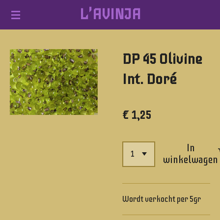
L'AVINJA
Ga
direct
naar
DP 45 Olivine
de
hoofdinhoud
Int. Doré
€ 1,25
In
winkelwagen
Wordt verkocht per 5gr