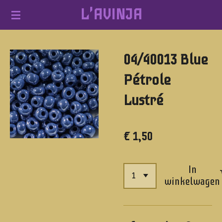
L'AVINJA
Ga
direct
naar
04/40013 Blue
de
hoofdinhoud
Pétrole
Lustré
€ 1,50
In
winkelwagen