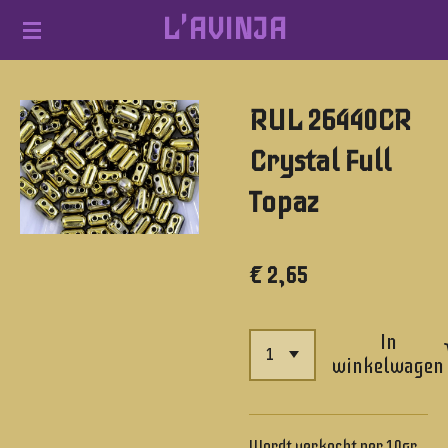
L'AVINJA
Ga
direct
naar
RUL 26440CR
de
hoofdinhoud
Crystal Full
Topaz
€ 2,65
In
winkelwagen
Wordt verkocht per 10gr