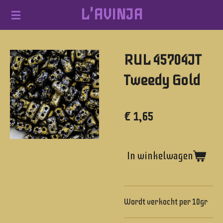
L'AVINJA
Ga
direct
naar
RUL 45704JT
de
hoofdinhoud
Tweedy Gold
€ 1,65
In winkelwagen
Wordt verkocht per 10gr