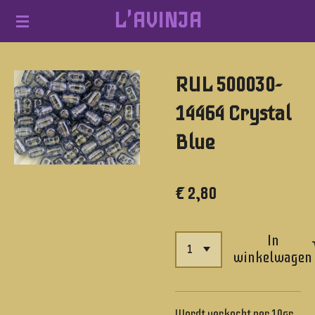
L'AVINJA
Ga
direct
naar
RUL 500030-
de
hoofdinhoud
14464 Crystal
Blue
€ 2,80
In
winkelwagen
Wordt verkocht per 10gr