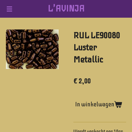
L'AVINJA
Ga
direct
naar
RUL LE90080
de
hoofdinhoud
Luster
Metallic
€ 2,00
In winkelwagen
Wordt verkocht per 10gr