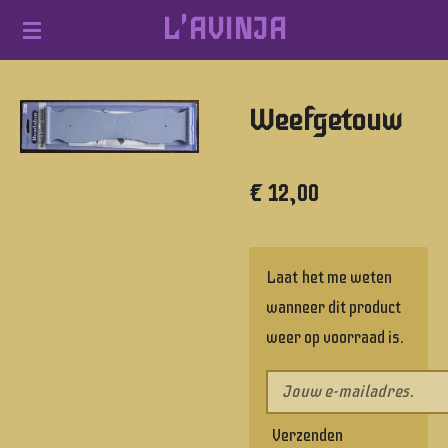
L'AVINJA
Ga
direct
naar
Weefgetouw
de
hoofdinhoud
€ 12,00
Laat het me weten
wanneer dit product
weer op voorraad is.
Verzenden