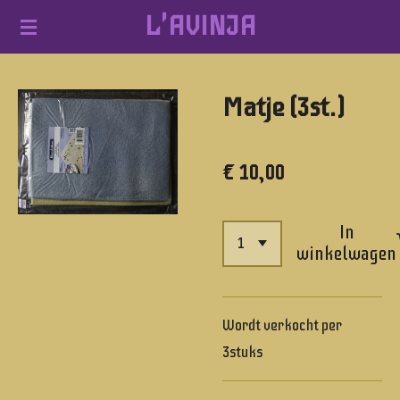
L'AVINJA
Ga
direct
naar
Matje (3st.)
de
hoofdinhoud
€ 10,00
In
winkelwagen
Wordt verkocht per
3stuks