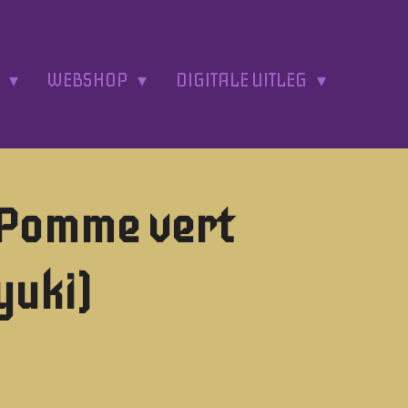
A
WEBSHOP
DIGITALE UITLEG
 Pomme vert
yuki)