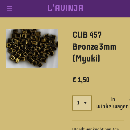
L'AVINJA
Ga
direct
naar
CUB 457
de
hoofdinhoud
Bronze 3mm
(Myuki)
€ 1,50
In
winkelwagen
Wordt verkocht per 3gr