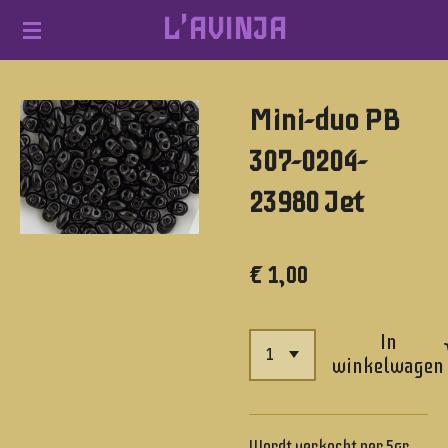
L'AVINJA
Ga
direct
naar
Mini-duo PB
de
hoofdinhoud
307-0204-
23980 Jet
€ 1,00
In
winkelwagen
Wordt verkocht per 5gr