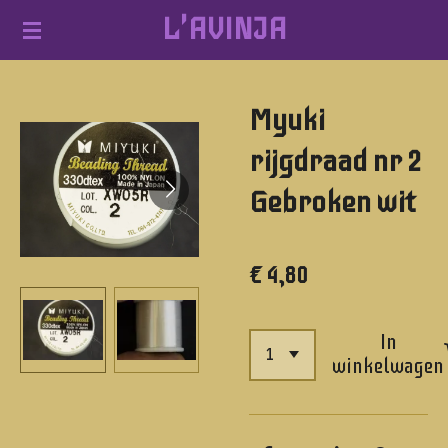
L'AVINJA
Ga
direct
naar
Myuki
de
hoofdinhoud
rijgdraad nr 2
Gebroken wit
€ 4,80
In
winkelwagen