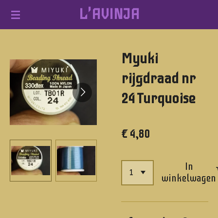
L'AVINJA
Ga
direct
naar
Myuki
de
hoofdinhoud
rijgdraad nr
24 Turquoise
€ 4,80
In
winkelwagen