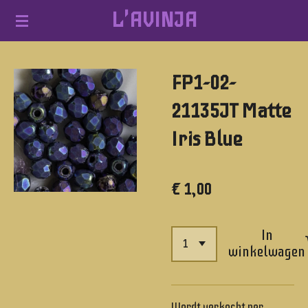
L'AVINJA
Ga
direct
naar
FP1-02-
de
hoofdinhoud
21135JT Matte
Iris Blue
€ 1,00
In
winkelwagen
Wordt verkocht per