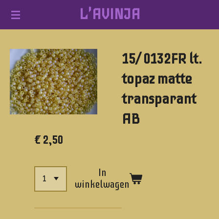
L'AVINJA
Ga
direct
naar
15/ 0132FR lt.
de
hoofdinhoud
topaz matte
transparant
AB
€ 2,50
In
winkelwagen