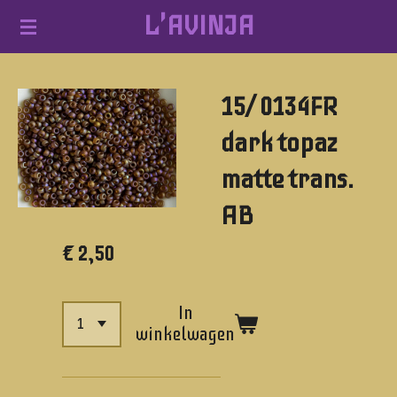
L'AVINJA
Ga
direct
naar
15/ 0134FR
de
hoofdinhoud
dark topaz
matte trans.
AB
€ 2,50
In
winkelwagen