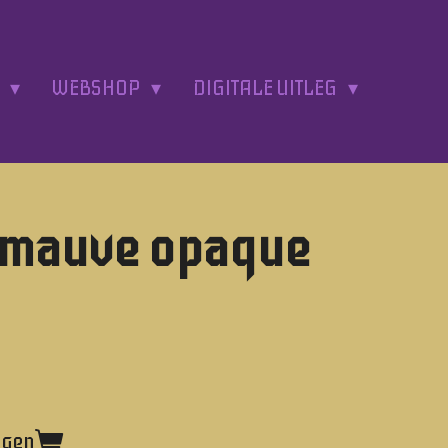
A
WEBSHOP
DIGITALE UITLEG
 mauve opaque
agen