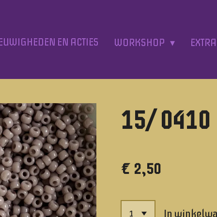
EUWIGHEDEN EN ACTIES
WORKSHOP
EXTR
15/ 0410
€ 2,50
In winkelw